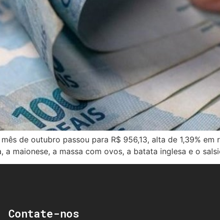
 mês de outubro passou para R$ 956,13, alta de 1,39% em r
 a maionese, a massa com ovos, a batata inglesa e o salsic
Contate-nos