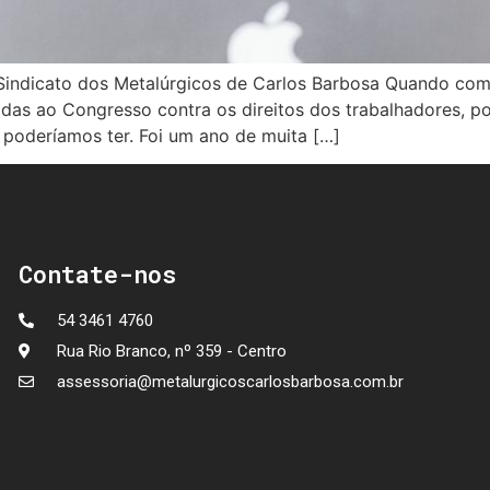
Sindicato dos Metalúrgicos de Carlos Barbosa Quando com
adas ao Congresso contra os direitos dos trabalhadores,
 poderíamos ter. Foi um ano de muita […]
Contate-nos
54 3461 4760
Rua Rio Branco, nº 359 - Centro
assessoria@metalurgicoscarlosbarbosa.com.br