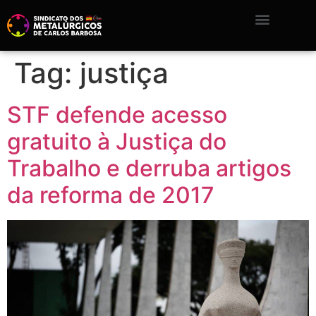
Tag:
justiça
STF defende acesso
gratuito à Justiça do
Trabalho e derruba artigos
da reforma de 2017