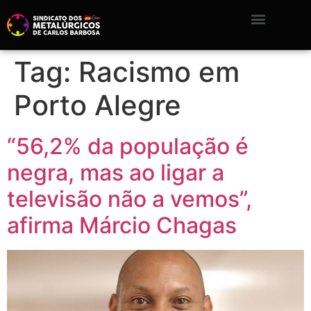
Tag:
Racismo em
Porto Alegre
“56,2% da população é
negra, mas ao ligar a
televisão não a vemos”,
afirma Márcio Chagas