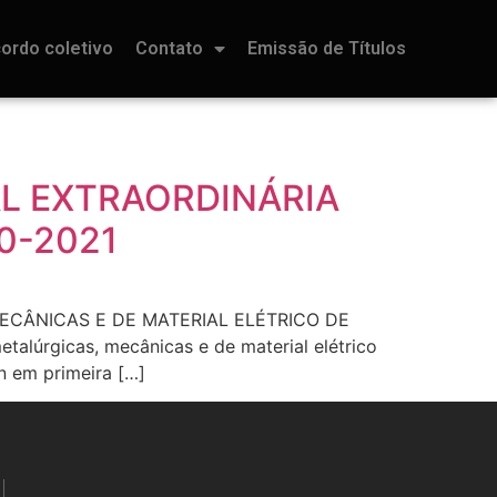
ordo coletivo
Contato
Emissão de Títulos
L EXTRAORDINÁRIA
0-2021
MECÂNICAS E DE MATERIAL ELÉTRICO DE
talúrgicas, mecânicas e de material elétrico
n em primeira […]