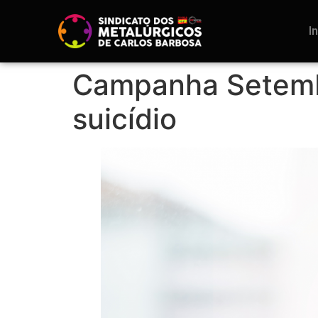
I
Campanha Setemb
suicídio