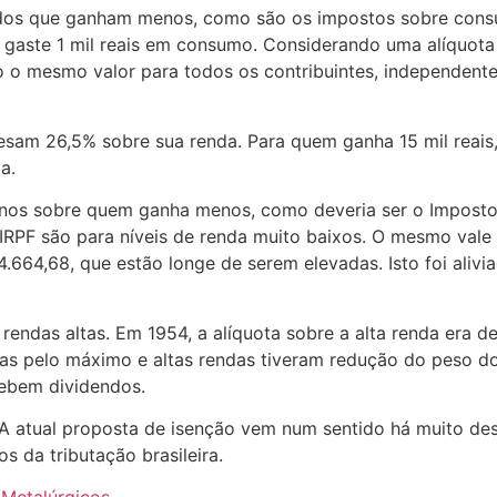
 dos que ganham menos, como são os impostos sobre consu
gaste 1 mil reais em consumo. Considerando uma alíquota 
o o mesmo valor para todos os contribuintes, independent
esam 26,5% sobre sua renda. Para quem ganha 15 mil reai
a.
os sobre quem ganha menos, como deveria ser o Imposto d
IRPF são para níveis de renda muito baixos. O mesmo vale
4.664,68, que estão longe de serem elevadas. Isto foi aliv
e rendas altas. Em 1954, a alíquota sobre a alta renda era d
das pelo máximo e altas rendas tiveram redução do peso d
cebem dividendos.
 A atual proposta de isenção vem num sentido há muito des
s da tributação brasileira.