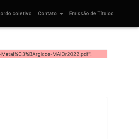
ordo coletivo
Contato
Emissão de Títulos
os-Metal%C3%BArgicos-MAIOr2022.pdf".