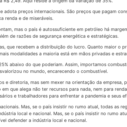
a R$ 2,49. Aqui reside a origem da variação de 35%.
ue adota preços internacionais. São preços que pagam con
a renda e de miseráveis.
ntam, mas o país é autossuficiente em petróleo há margem
 além de razões de segurança energética e estratégicas.
as, que recebem a distribuição do lucro. Quanto maior o p
ais modalidades a maioria está em mãos privadas e estra
r 25% abaixo do que poderiam. Assim, importamos combust
esvalorizou no mundo, encarecendo o combustível.
 e diretoria, mas sem mexer na orientação da empresa, pre
m que alega não ter recursos para nada, nem para renda
ários e trabalhadores para enfrentar a pandemia e seus ef
ionais. Mas, se o país insistir no rumo atual, todas as r
ústria local e nacional. Mas, se o país insistir no rumo at
l defender a indústria local e nacional.