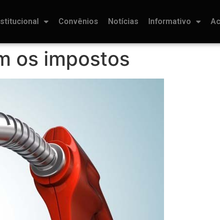
nstitucional
Convênios
Notícias
Informativo
Ac
m os impostos