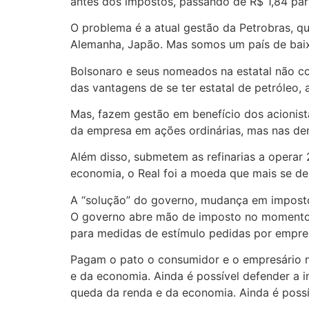
antes dos impostos, passando de R$ 1,84 par
O problema é a atual gestão da Petrobras, q
Alemanha, Japão. Mas somos um país de baix
Bolsonaro e seus nomeados na estatal não co
das vantagens de se ter estatal de petróleo,
Mas, fazem gestão em benefício dos acionist
da empresa em ações ordinárias, mas nas dem
Além disso, submetem as refinarias a opera
economia, o Real foi a moeda que mais se d
A “solução” do governo, mudança em impostos
O governo abre mão de imposto no momento e
para medidas de estímulo pedidas por empres
Pagam o pato o consumidor e o empresário nac
e da economia. Ainda é possível defender a ind
queda da renda e da economia. Ainda é possíve