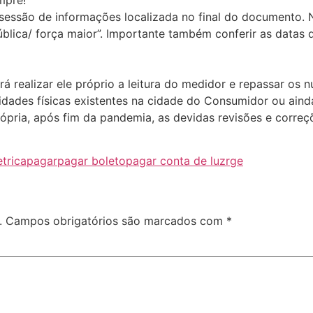
 sessão de informações localizada no final do documento. 
blica/ força maior”. Importante também conferir as datas
á realizar ele próprio a leitura do medidor e repassar os n
unidades físicas existentes na cidade do Consumidor ou aind
ópria, após fim da pandemia, as devidas revisões e correç
etrica
pagar
pagar boleto
pagar conta de luz
rge
.
Campos obrigatórios são marcados com
*