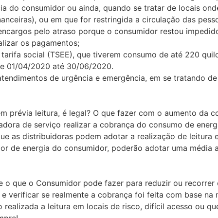
ia do consumidor ou ainda, quando se tratar de locais o
financeiras), ou em que for restringida a circulação das pe
ncargos pelo atraso porque o consumidor restou impedido
alizar os pagamentos;
a tarifa social (TSEE), que tiverem consumo de até 220 qui
 de 01/04/2020 até 30/06/2020.
atendimentos de urgência e emergência, em se tratando de
 prévia leitura, é legal? O que fazer com o aumento da 
adora de serviço realizar a cobrança do consumo de energi
 que as distribuidoras podem adotar a realização de leitura 
idor de energia do consumidor, poderão adotar uma média a
e o que o Consumidor pode fazer para reduzir ou recorrer
 e verificar se realmente a cobrança foi feita com base na 
ealizada a leitura em locais de risco, difícil acesso ou qu
mpre!