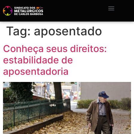
Tag:
aposentado
Conheça seus direitos:
estabilidade de
aposentadoria