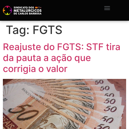
Tag:
FGTS
Reajuste do FGTS: STF tira
da pauta a ação que
corrigia o valor