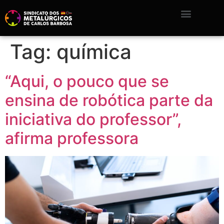
Tag:
química
“Aqui, o pouco que se
ensina de robótica parte da
iniciativa do professor”,
afirma professora