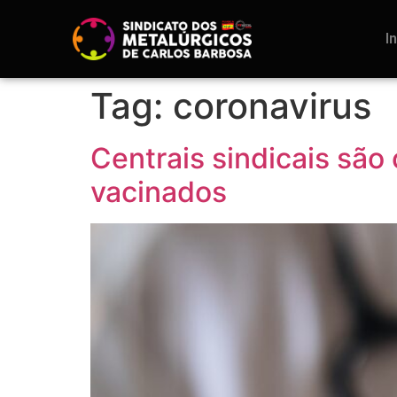
I
Tag:
coronavirus
Centrais sindicais são
vacinados