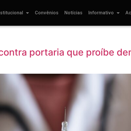
nstitucional
Convênios
Notícias
Informativo
Ac
 contra portaria que proíbe d