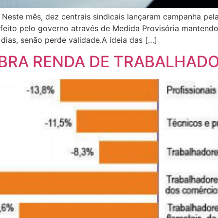
 Neste mês, dez centrais sindicais lançaram campanha pe
i feito pelo governo através de Medida Provisória manten
dias, senão perde validade.A ideia das […]
IBRA RENDA DE TRABALHAD